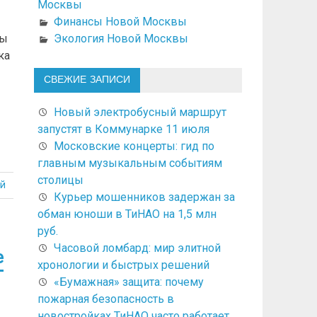
Москвы
Финансы Новой Москвы
Экология Новой Москвы
вы
ка
СВЕЖИЕ ЗАПИСИ
Новый электробусный маршрут
запустят в Коммунарке 11 июля
Московские концерты: гид по
главным музыкальным событиям
столицы
й
Курьер мошенников задержан за
обман юноши в ТиНАО на 1,5 млн
руб.
Часовой ломбард: мир элитной
е
хронологии и быстрых решений
«Бумажная» защита: почему
пожарная безопасность в
новостройках ТиНАО часто работает