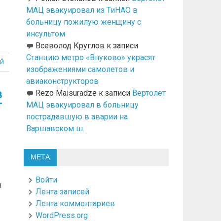
МАЦ эвакуировал из ТиНАО в
больницу пожилую женщину с
инсультом
Всеволод Круглов
к записи
Станцию метро «Внуково» украсят
й
изображениями самолетов и
авиаконструкторов
в
Rezo Maisuradze
к записи
Вертолет
МАЦ эвакуировал в больницу
пострадавшую в аварии на
Варшавском ш.
МЕТА
б
Войти
л
Лента записей
Лента комментариев
WordPress.org