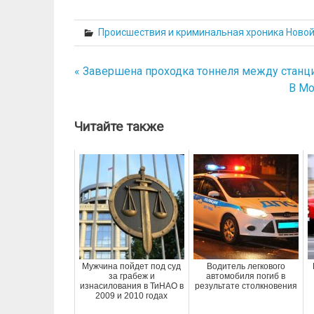
Происшествия и криминальная хроника Ново
« Завершена проходка тоннеля между станц
Навигация
В Мо
по
записям
Читайте также
Мужчина пойдет под суд
Водитель легкового
за грабеж и
автомобиля погиб в
изнасилования в ТиНАО в
результате столкновения
2009 и 2010 годах