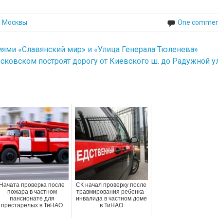
й Москвы
One commen
иями «Славянский мир» и «Улица Генерала Тюленева»
сковском построят дорогу от Киевского ш. до Радужной ул
Начата проверка после
СК начал проверку после
пожара в частном
травмирования ребенка-
пансионате для
инвалида в частном доме
престарелых в ТиНАО
в ТиНАО