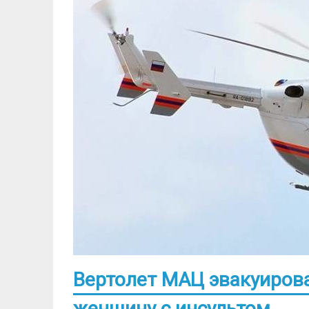
Вертолет МАЦ эвакуиров
женщину с инсультом