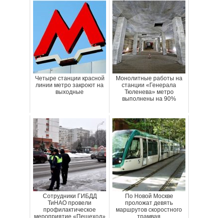
Четыре станции красной
Монолитные работы на
линии метро закроют на
станции «Генерала
выходные
Тюленева» метро
выполнены на 90%
Сотрудники ГИБДД
По Новой Москве
ТиНАО провели
проложат девять
профилактическое
маршрутов скоростного
мероприятие «Пешеход»
трамвая