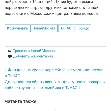
ней разместят 16 станций. Линия будет связана
пересадками с тремя другими ветками столичной
подземки и с Московским центральным кольцом.
Коммунарка
НоваяМосква
ТиНАО
Троицк
Транспорт Новой Москвы
Добавить комментарий
« Женщина на кроссовере сбила насмерть пешехода
Навигация
в ТиНАО
по
Два человека обратились к медикам после пожара в
кабине грузового автомобиля в ТиНАО »
записям
Читайте также