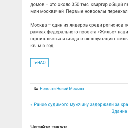
домов – это около 350 тыс. квартир общей п
млн москвичей. Первые новоселы переехали 
Москва – один из лидеров среди регионов по
рамках федерального проекта «Жилье» наци
строительства и ввода в эксплуатацию жилых
кв. м в год.
ТиНАО
Новости Новой Москвы
« Ранее судимого мужчину задержали за кра
Навигация
Здание
по
записям
Читайте также