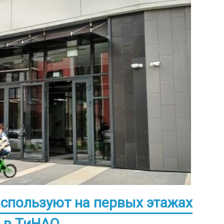
спользуют на первых этажах
 в ТиНАО