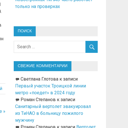
1
только на проверках
.
в
ПОИСК
лн
СВЕЖИЕ КОММЕНТАРИИ
Светлана Глотова
к записи
Первый участок Троицкой линии
й
метро «поедет» в 2024 году
Роман Степанов
к записи
Санитарный вертолет эвакуировал
е »
из ТиНАО в больницу пожилого
мужчину
Роман Степанов
к записи
Вертолет