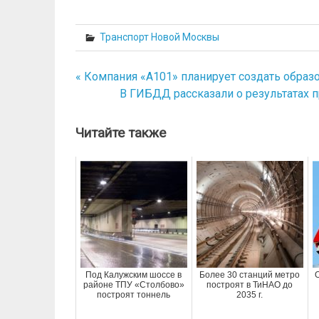
Транспорт Новой Москвы
« Компания «А101» планирует создать образ
Навигация
В ГИБДД рассказали о результатах 
по
записям
Читайте также
Под Калужским шоссе в
Более 30 станций метро
районе ТПУ «Столбово»
построят в ТиНАО до
построят тоннель
2035 г.