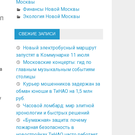
Москвы
Финансы Новой Москвы
Экология Новой Москвы
УП
СВЕЖИЕ ЗАПИСИ
Новый электробусный маршрут
запустят в Коммунарке 11 июля
Московские концерты: гид по
а
главным музыкальным событиям
столицы
Курьер мошенников задержан за
обман юноши в ТиНАО на 1,5 млн
у
руб.
Часовой ломбард: мир элитной
хронологии и быстрых решений
«Бумажная» защита: почему
пожарная безопасность в
новостройках ТиНАО часто работает