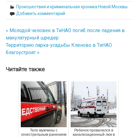
Происшествия и криминальная хроника Новой Москвы
Добавить комментарий
« Молодой человек в ТиНАО погиб после падения в
Навигация
макулатурный шредер
по
Территорию парка-усадьбы Кленово в ТиНАО
благоустроят »
записям
Читайте также
Тело мужчины с
Ребенок провалился в
огнестрельным ранением
канализационный люк в