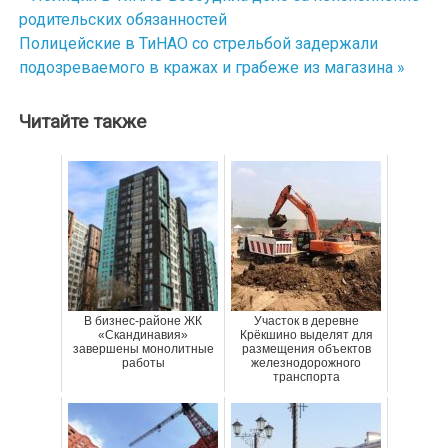
Навигация
родительских обязанностей
по
Полицейские в ТиНАО со стрельбой задержали
подозреваемого в кражах и грабеже из магазина »
записям
Читайте также
В бизнес-районе ЖК
Участок в деревне
«Скандинавия»
Крёкшино выделят для
завершены монолитные
размещения объектов
работы
железнодорожного
транспорта