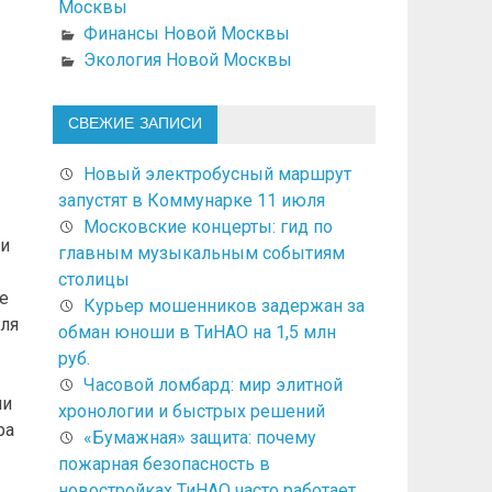
Москвы
Финансы Новой Москвы
Экология Новой Москвы
СВЕЖИЕ ЗАПИСИ
Новый электробусный маршрут
запустят в Коммунарке 11 июля
Московские концерты: гид по
ми
главным музыкальным событиям
столицы
е
Курьер мошенников задержан за
для
обман юноши в ТиНАО на 1,5 млн
руб.
Часовой ломбард: мир элитной
ни
хронологии и быстрых решений
ра
«Бумажная» защита: почему
пожарная безопасность в
новостройках ТиНАО часто работает