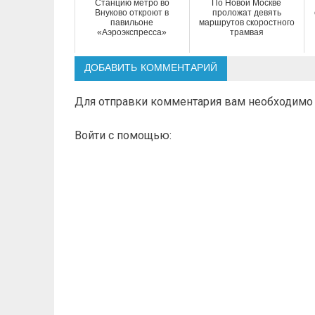
Станцию метро во
По Новой Москве
Внуково откроют в
проложат девять
павильоне
маршрутов скоростного
«Аэроэкспресса»
трамвая
ДОБАВИТЬ КОММЕНТАРИЙ
Для отправки комментария вам необходим
Войти с помощью: