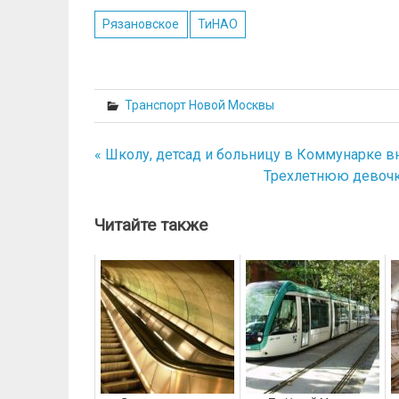
Рязановское
ТиНАО
Транспорт Новой Москвы
« Школу, детсад и больницу в Коммунарке в
Навигация
Трехлетнюю девочк
по
записям
Читайте также