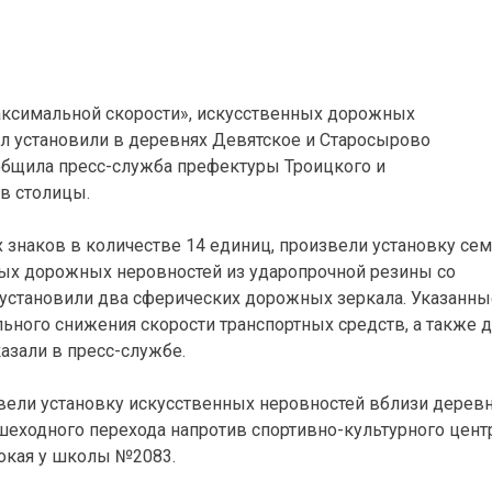
аксимальной скорости», искусственных дорожных
л установили в деревнях Девятское и Старосырово
ообщила пресс-служба префектуры Троицкого и
в столицы.
наков в количестве 14 единиц, произвели установку се
ых дорожных неровностей из ударопрочной резины со
установили два сферических дорожных зеркала. Указанны
ьного снижения скорости транспортных средств, а также 
азали в пресс-службе.
ели установку искусственных неровностей вблизи дерев
шеходного перехода напротив спортивно-культурного цент
сокая у школы №2083.