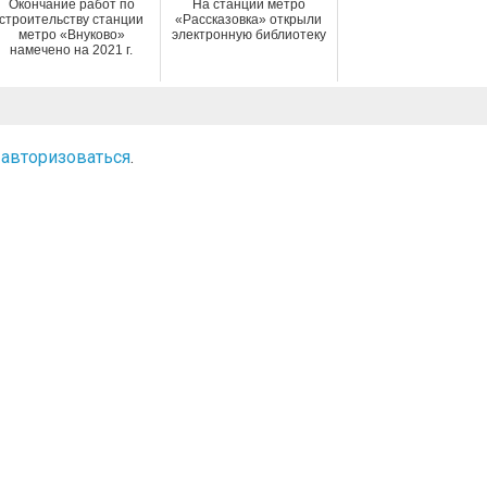
Окончание работ по
На станции метро
строительству станции
«Рассказовка» открыли
метро «Внуково»
электронную библиотеку
намечено на 2021 г.
о
авторизоваться
.