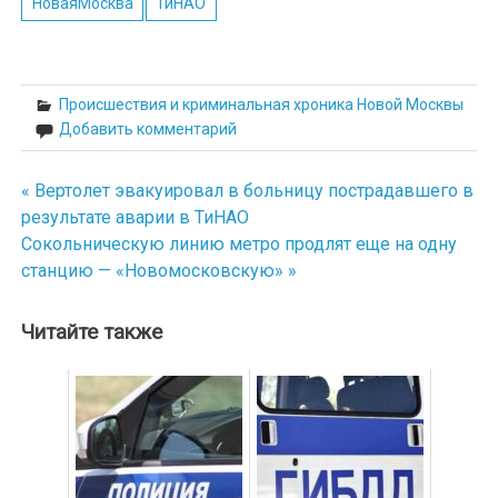
НоваяМосква
ТиНАО
Происшествия и криминальная хроника Новой Москвы
Добавить комментарий
« Вертолет эвакуировал в больницу пострадавшего в
Навигация
результате аварии в ТиНАО
по
Сокольническую линию метро продлят еще на одну
станцию — «Новомосковскую» »
записям
Читайте также