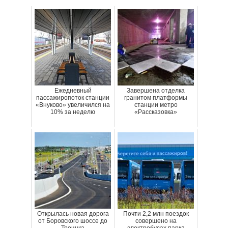
Ежедневный
Завершена отделка
пассажиропоток станции
гранитом платформы
«Внуково» увеличился на
станции метро
10% за неделю
«Рассказовка»
Открылась новая дорога
Почти 2,2 млн поездок
от Боровского шоссе до
совершено на
Троицка
электробусах парка