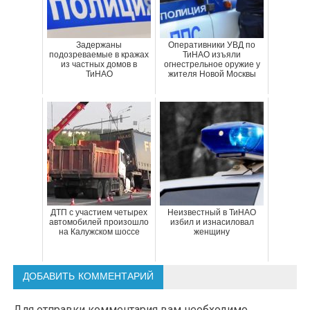
Задержаны
Оперативники УВД по
подозреваемые в кражах
ТиНАО изъяли
из частных домов в
огнестрельное оружие у
ТиНАО
жителя Новой Москвы
ДТП с участием четырех
Неизвестный в ТиНАО
автомобилей произошло
избил и изнасиловал
на Калужском шоссе
женщину
ДОБАВИТЬ КОММЕНТАРИЙ
Для отправки комментария вам необходимо