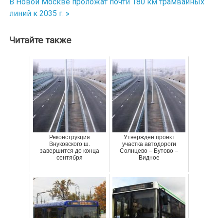
В Новой Москве проложат почти 180 км трамвайных
линий к 2035 г. »
записям
Читайте также
Реконструкция
Утвержден проект
Внуковского ш.
участка автодороги
завершится до конца
Солнцево – Бутово –
сентября
Видное