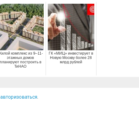
Жилой комплекс из 9–11-
ГК «МИЦ» инвестирует в
этажных домов
Новую Москву более 28
планируют построить в
млрд рублей
ТиНАО
о
авторизоваться
.