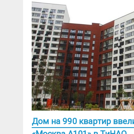
Дом на 990 квартир ввел
«Москва А101» в ТиНАО