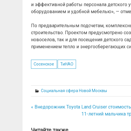
и эффективной работы персонала детского 
оборудованием и удобной мебелью», — отме
По предварительным подсчетам, комплексны
строительство. Проектом предусмотрено со
новоселов, так и для посещения детского с
применением тепло и энергосберегающих си
Сосенское
ТиНАО
Социальная сфера Новой Москвы
« Внедорожник Toyota Land Cruiser стоимость
Навигация
11-летний мальчика т
по
записям
Читайте также