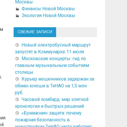
Москвы
Финансы Новой Москвы
Экология Новой Москвы
ом
СВЕЖИЕ ЗАПИСИ
Новый электробусный маршрут
запустят в Коммунарке 11 июля
Московские концерты: гид по
главным музыкальным событиям
столицы
.
Курьер мошенников задержан за
обман юноши в ТиНАО на 1,5 млн
руб.
Часовой ломбард: мир элитной
хронологии и быстрых решений
«Бумажная» защита: почему
ния
пожарная безопасность в
ей
новостройках ТиНАО часто работает