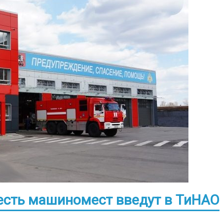
есть машиномест введут в ТиНАО