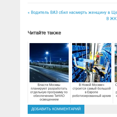
« Водитель ВАЗ сбил насмерть женщину в Щ
Навигация
В ЖК
по
записям
Читайте также
Власти Москвы
В Новой Москве»
О
планируют разработать
строится самый большой
отдельную программу по
в Европе
обеспечению ТиНАО
роботизированный архив
освещением
ДОБАВИТЬ КОММЕНТАРИЙ