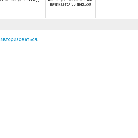
86 парков до 2035 года
Киноклуба Новой Москвы
начинается 30 декабря
о
авторизоваться
.