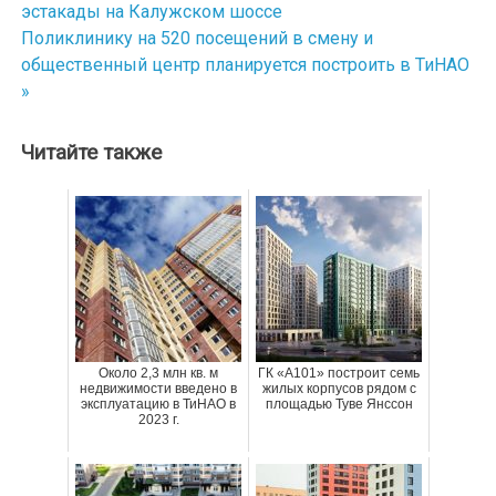
эстакады на Калужском шоссе
по
Поликлинику на 520 посещений в смену и
общественный центр планируется построить в ТиНАО
записям
»
Читайте также
Около 2,3 млн кв. м
ГК «А101» построит семь
недвижимости введено в
жилых корпусов рядом с
эксплуатацию в ТиНАО в
площадью Туве Янссон
2023 г.