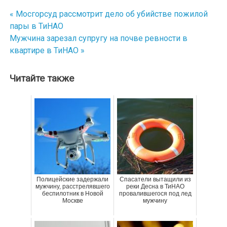
« Мосгорсуд рассмотрит дело об убийстве пожилой
Навигация
пары в ТиНАО
по
Мужчина зарезал супругу на почве ревности в
квартире в ТиНАО »
записям
Читайте также
Полицейские задержали
Спасатели вытащили из
мужчину, расстрелявшего
реки Десна в ТиНАО
беспилотник в Новой
провалившегося под лед
Москве
мужчину