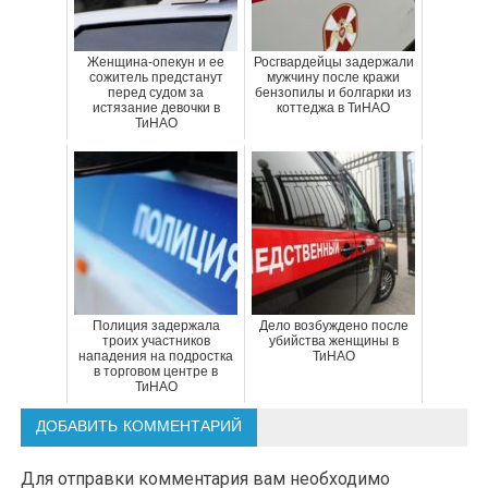
Женщина-опекун и ее
Росгвардейцы задержали
сожитель предстанут
мужчину после кражи
перед судом за
бензопилы и болгарки из
истязание девочки в
коттеджа в ТиНАО
ТиНАО
Полиция задержала
Дело возбуждено после
троих участников
убийства женщины в
нападения на подростка
ТиНАО
в торговом центре в
ТиНАО
ДОБАВИТЬ КОММЕНТАРИЙ
Для отправки комментария вам необходимо