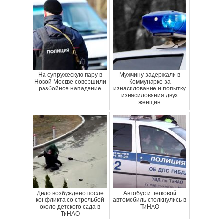
На супружескую пару в
Мужчину задержали в
Новой Москве совершили
Коммунарке за
разбойное нападение
изнасилование и попытку
изнасилования двух
женщин
Дело возбуждено после
Автобус и легковой
конфликта со стрельбой
автомобиль столкнулись в
около детского сада в
ТиНАО
ТиНАО