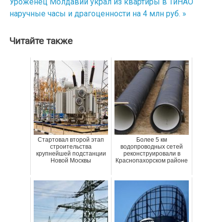
Уроженец Молдавии украл из квартиры в ТиНАО
наручные часы и драгоценности на 4 млн руб. »
записям
Читайте также
Стартовал второй этап
Более 5 км
строительства
водопроводных сетей
крупнейшей подстанции
реконструировали в
Новой Москвы
Краснопахорском районе