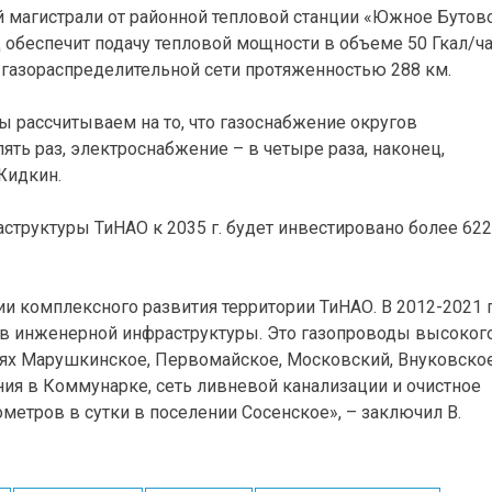
й магистрали от районной тепловой станции «Южное Бутов
обеспечит подачу тепловой мощности в объеме 50 Гкал/ча
 газораспределительной сети протяженностью 288 км.
мы рассчитываем на то, что газоснабжение округов
ять раз, электроснабжение – в четыре раза, наконец,
 Жидкин.
структуры ТиНАО к 2035 г. будет инвестировано более 622
и комплексного развития территории ТиНАО. В 2012-2021 г
в инженерной инфраструктуры. Это газопроводы высоког
ях Марушкинское, Первомайское, Московский, Внуковское
я в Коммунарке, сеть ливневой канализации и очистное
етров в сутки в поселении Сосенское», – заключил В.