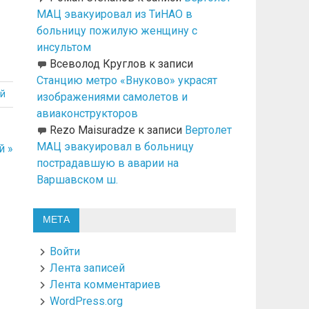
МАЦ эвакуировал из ТиНАО в
больницу пожилую женщину с
инсультом
Всеволод Круглов
к записи
Станцию метро «Внуково» украсят
й
изображениями самолетов и
авиаконструкторов
Rezo Maisuradze
к записи
Вертолет
МАЦ эвакуировал в больницу
й »
пострадавшую в аварии на
Варшавском ш.
МЕТА
Войти
Лента записей
Лента комментариев
WordPress.org