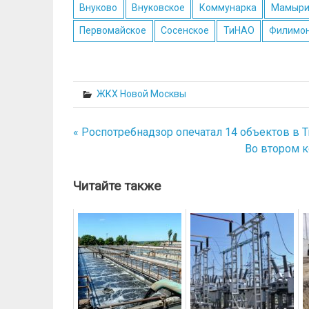
Внуково
Внуковское
Коммунарка
Мамыр
Первомайское
Сосенское
ТиНАО
Филимон
ЖКХ Новой Москвы
« Роспотребнадзор опечатал 14 объектов в 
Навигация
Во втором 
по
записям
Читайте также