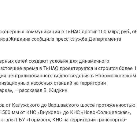
нженерных коммуникаций в ТиНАО достиг 100 млрд руб., о
мира Жидкина сообщила пресс-служба Департамента
рных сетей создают условия для динамичного
 настоящее время в ТиНАО проектируется и строится более 
ация централизованного водоотведения в Новомосковском
лизационных насосных станций на территории
ка», — рассказал В. Жидкин.
вод от Калужского до Варшавского шоссе протяженностью 
1500 мм от КНС «Внуково» до КНС «Ново-Солнцевская»,
т для ГБУ «Гормост», КНС на территории транспортно-