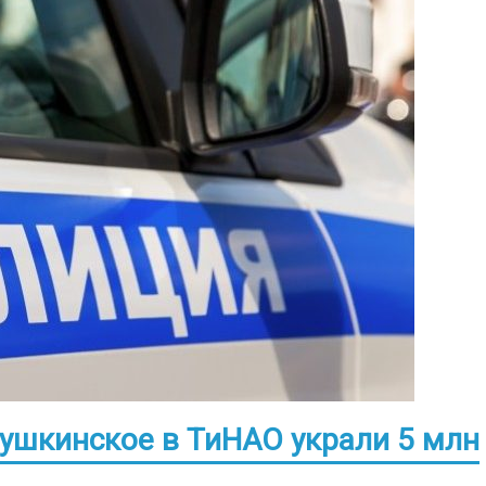
ушкинское в ТиНАО украли 5 млн