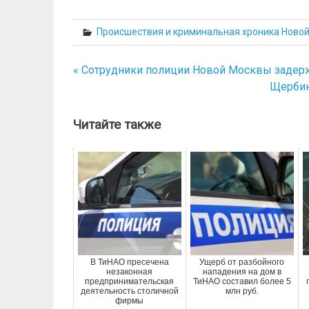
Происшествия и криминальная хроника Ново
« Сотрудники полиции Новой Москвы задер
Навигация
Щербин
по
записям
Читайте также
В ТиНАО пресечена
Ущерб от разбойного
незаконная
нападения на дом в
предпринимательская
ТиНАО составил более 5
деятельность столичной
млн руб.
фирмы