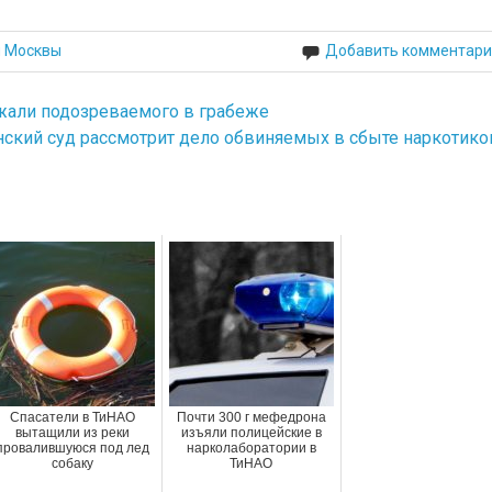
й Москвы
Добавить комментари
жали подозреваемого в грабеже
ский суд рассмотрит дело обвиняемых в сбыте наркотико
Спасатели в ТиНАО
Почти 300 г мефедрона
вытащили из реки
изъяли полицейские в
провалившуюся под лед
нарколаборатории в
собаку
ТиНАО