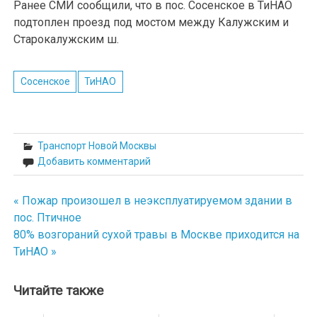
Ранее СМИ сообщили, что в пос. Сосенское в ТиНАО
подтоплен проезд под мостом между Калужским и
Старокалужским ш.
Сосенское
ТиНАО
Транспорт Новой Москвы
Добавить комментарий
« Пожар произошел в неэксплуатируемом здании в
Навигация
пос. Птичное
по
80% возгораний сухой травы в Москве приходится на
ТиНАО »
записям
Читайте также