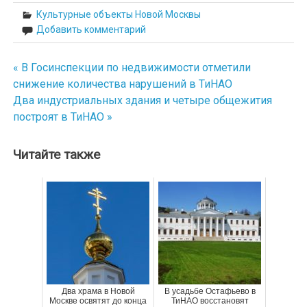
Культурные объекты Новой Москвы
Добавить комментарий
« В Госинспекции по недвижимости отметили
Навигация
снижение количества нарушений в ТиНАО
по
Два индустриальных здания и четыре общежития
построят в ТиНАО »
записям
Читайте также
Два храма в Новой
В усадьбе Остафьево в
Москве освятят до конца
ТиНАО восстановят