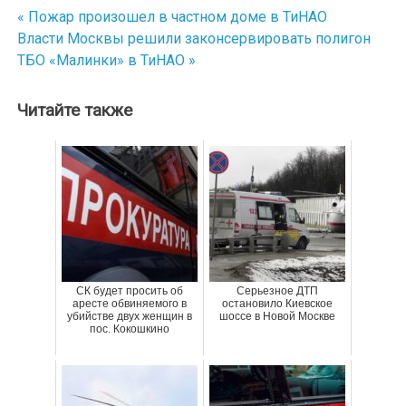
« Пожар произошел в частном доме в ТиНАО
Навигация
Власти Москвы решили законсервировать полигон
по
ТБО «Малинки» в ТиНАО »
записям
Читайте также
СК будет просить об
Серьезное ДТП
аресте обвиняемого в
остановило Киевское
убийстве двух женщин в
шоссе в Новой Москве
пос. Кокошкино