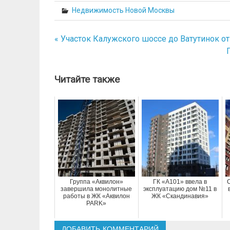
Недвижимость Новой Москвы
« Участок Калужского шоссе до Ватутинок от
Навигация
по
записям
Читайте также
Группа «Аквилон»
ГК «А101» ввела в
С
завершила монолитные
эксплуатацию дом №11 в
работы в ЖК «Аквилон
ЖК «Скандинавия»
PARK»
ДОБАВИТЬ КОММЕНТАРИЙ