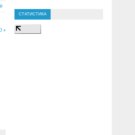
й
СТАТИСТИКА
О »