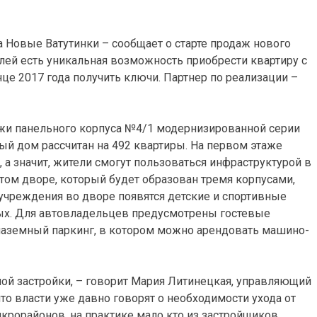
 Новые Ватутинки – сообщает о старте продаж нового
лей есть уникальная возможность приобрести квартиру с
нце 2017 года получить ключи. Партнер по реализации –
жи панельного корпуса №4/1 модернизированной серии
 дом рассчитан на 492 квартиры. На первом этаже
 значит, жители смогут пользоваться инфраструктурой в
том дворе, который будет образован тремя корпусами,
учреждения во дворе появятся детские и спортивные
лых. Для автовладельцев предусмотрены гостевые
т наземный паркинг, в котором можно арендовать машино-
ой застройки, – говорит Мария Литинецкая, управляющий
что власти уже давно говорят о необходимости ухода от
крорайонов, на практике мало кто из застройщиков