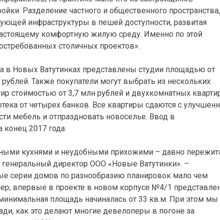
ойки. Разделение частного и общественного пространства,
вующей инфраструктуры в пешей доступности, развитая
о-настоящему комфортную жилую среду. Именно по этой
востребованных столичных проектов».
а в Новых Ватутинках представлены студии площадью от
лн рублей. Также покупатели могут выбрать из нескольких
ир стоимостью от 3,7 млн рублей и двухкомнатных кварти
отека от четырех банков. Все квартиры сдаются с улучшен
ести мебель и отпраздновать новоселье. Ввод в
 конец 2017 года.
ными кухнями и неудобными прихожими – давно пережит
, генеральный директор ООО «Новые Ватутинки». –
е серии домов по разнообразию планировок мало чем
мер, впервые в проекте в новом корпусе №4/1 представле
 минимальная площадь начиналась от 33 кв.м. При этом мы
ади, как это делают многие девелоперы в погоне за