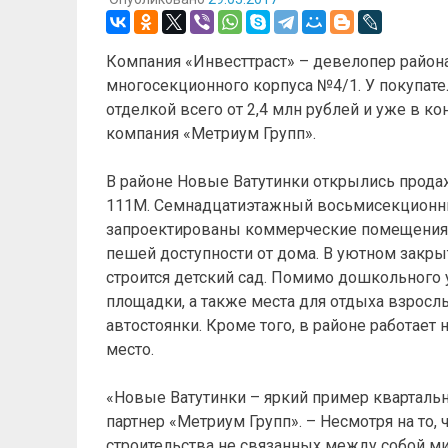
Компания «Инвесттраст» – девелопер района
многосекционного корпуса №4/1. У покупате
отделкой всего от 2,4 млн рублей и уже в ко
компания «Метриум Групп».
В районе Новые Ватутинки открылись прода
111М. Семнадцатиэтажный восьмисекционный
запроектированы коммерческие помещения, а
пешей доступности от дома. В уютном закры
строится детский сад. Помимо дошкольного 
площадки, а также места для отдыха взрос
автостоянки. Кроме того, в районе работае
место.
«Новые Ватутинки – яркий пример квартальн
партнер «Метриум Групп». – Несмотря на то, 
строительства не связанных между собой ми