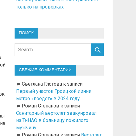
только на проверках
ПОИСК
р
ной
СВЕЖИЕ КОММЕНТАРИИ
Светлана Глотова
к записи
Первый участок Троицкой линии
ок
метро «поедет» в 2024 году
Роман Степанов
к записи
Санитарный вертолет эвакуировал
ны
из ТиНАО в больницу пожилого
 не
мужчину
Роман Степанов
к записи
Вертолет