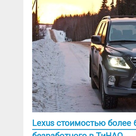
Lexus стоимостью более 6
безработного в ТиНАО