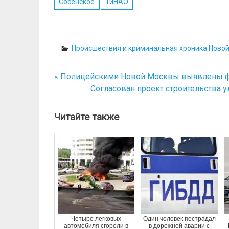
Сосенское
ТиНАО
Происшествия и криминальная хроника Ново
« Полицейскими Новой Москвы выявлены ф
Навигация
Согласован проект строительства у
по
записям
Читайте также
Четыре легковых
Один человек пострадал
автомобиля сгорели в
в дорожной аварии с