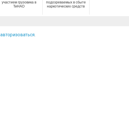
участием грузовика в
подозреваемых в сбыте
ТиНАО
наркотических средств
о
авторизоваться
.