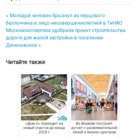
« Молодой человек брызнул из перцового
Навигация
баллончика в лицо несовершеннолетней в ТиНАО
по
Москомэкспертиза одобрила проект строительства
дороги для жилой застройки в поселении
записям
Десеновское »
Читайте также
«Дом-2» переедет на
Во Внуково построят
новый участок до конца
аутлет с развлекательной
2019 г.
зоной и бизнес-центром