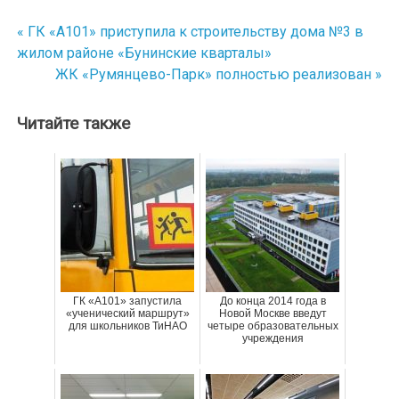
« ГК «А101» приступила к строительству дома №3 в
Навигация
жилом районе «Бунинские кварталы»
по
ЖК «Румянцево-Парк» полностью реализован »
записям
Читайте также
ГК «А101» запустила
До конца 2014 года в
«ученический маршрут»
Новой Москве введут
для школьников ТиНАО
четыре образовательных
учреждения