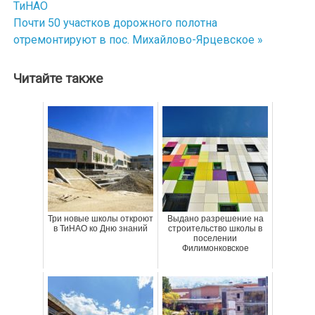
ТиНАО
по
Почти 50 участков дорожного полотна
отремонтируют в пос. Михайлово-Ярцевское »
записям
Читайте также
Три новые школы откроют
Выдано разрешение на
в ТиНАО ко Дню знаний
строительство школы в
поселении
Филимонковское