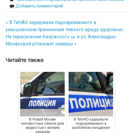
Добавить комментарий
« В ТиНАО задержали подозреваемого в
Навигация
умышленном причинении тяжкого вреда здоровью
по
На пересечении Калужского ш. и ул. Александры
Монаховой установят камеры »
записям
Читайте также
В Новой Москве
В ТиНАО задержали
неизвестные облили дом
подозреваемого в
жидкостью с резким
разбойном нападении
запахом