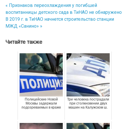
« Признаков переохлаждения у погибшей
Навигация
воспитанницы детского сада в ТиНАО не обнаружено
по
В 2019 г. в ТиНАО начнется строительство станции
МЖД «Санино» »
записям
Читайте также
Полицейские Новой
Три человека пострадали
Москвы задержали
при столкновении двух
подозреваемых в краже
машин на Калужском ш.