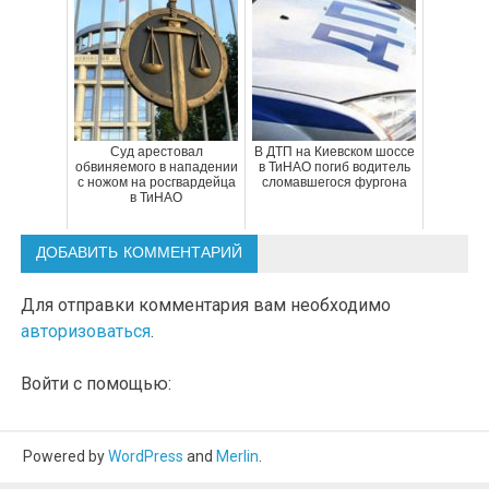
Суд арестовал
В ДТП на Киевском шоссе
обвиняемого в нападении
в ТиНАО погиб водитель
с ножом на росгвардейца
сломавшегося фургона
в ТиНАО
ДОБАВИТЬ КОММЕНТАРИЙ
Для отправки комментария вам необходимо
авторизоваться
.
Войти с помощью:
Powered by
WordPress
and
Merlin
.