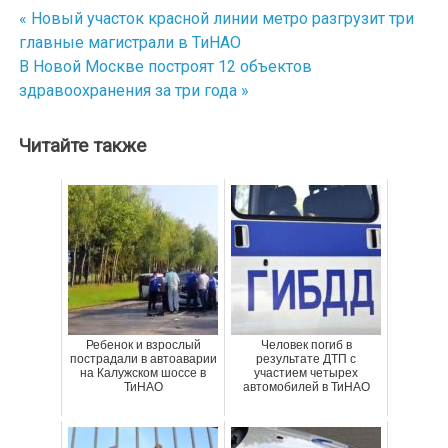
« Новый участок красной линии метро разгрузит три
Навигация
главные магистрали в ТиНАО
по
В Новой Москве построят 12 объектов
здравоохранения за три года »
записям
Читайте также
Ребенок и взрослый
Человек погиб в
пострадали в автоаварии
результате ДТП с
на Калужском шоссе в
участием четырех
ТиНАО
автомобилей в ТиНАО