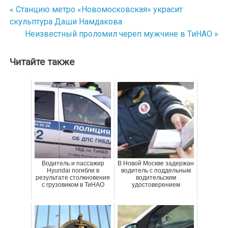
« Станцию метро «Новомосковская» украсит
Навигация
скульптура Даши Намдакова
по
Неизвестный проломил череп мужчине в ТиНАО »
записям
Читайте также
Водитель и пассажир
В Новой Москве задержан
Hyundai погибли в
водитель с поддельным
результате столкновения
водительским
с грузовиком в ТиНАО
удостоверением