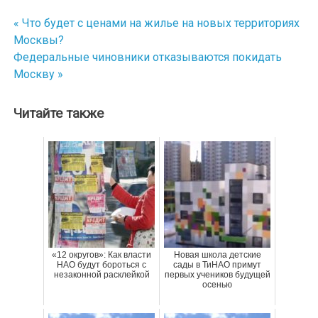
« Что будет с ценами на жилье на новых территориях
Навигация
Москвы?
по
Федеральные чиновники отказываются покидать
Москву »
записям
Читайте также
«12 округов»: Как власти
Новая школа детские
НАО будут бороться с
сады в ТиНАО примут
незаконной расклейкой
первых учеников будущей
осенью