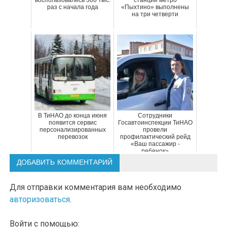
воспользовались 300 тыс.
станции метро
раз с начала года
«Пыхтино» выполнены
на три четверти
В ТиНАО до конца июня
Сотрудники
появится сервис
Госавтоинспекции ТиНАО
персонализированных
провели
перевозок
профилактический рейд
«Ваш пассажир -
ребенок»
ДОБАВИТЬ КОММЕНТАРИЙ
Для отправки комментария вам необходимо
авторизоваться
.
Войти с помощью: