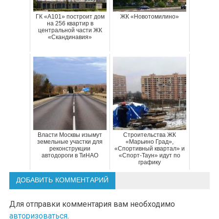
ГК «А101» построит дом
ЖК «Новотомилино»
на 256 квартир в
центральной части ЖК
«Скандинавия»
Власти Москвы изымут
Строительства ЖК
земельные участки для
«Марьино Град»,
реконструкции
«Спортивный квартал» и
автодороги в ТиНАО
«Спорт-Таун» идут по
графику
ДОБАВИТЬ КОММЕНТАРИЙ
Для отправки комментария вам необходимо
авторизоваться
.