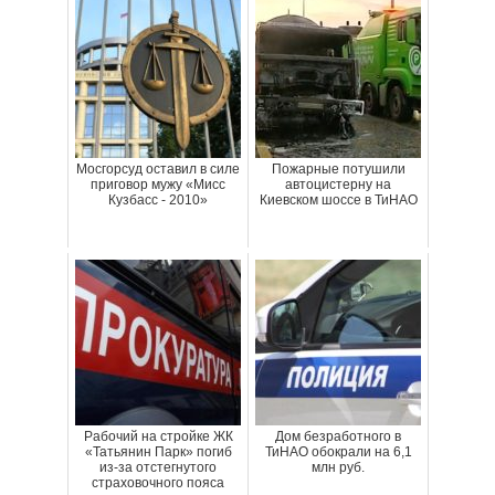
Мосгорсуд оставил в силе
Пожарные потушили
приговор мужу «Мисс
автоцистерну на
Кузбасс - 2010»
Киевском шоссе в ТиНАО
Рабочий на стройке ЖК
Дом безработного в
«Татьянин Парк» погиб
ТиНАО обокрали на 6,1
из-за отстегнутого
млн руб.
страховочного пояса