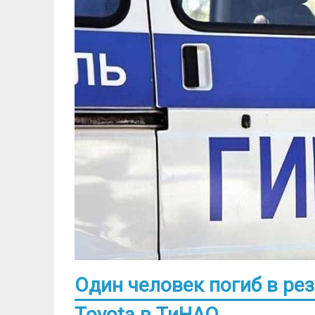
Один человек погиб в рез
Toyota в ТиНАО