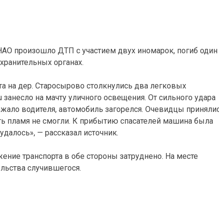
НАО произошло ДТП с участием двух иномарок, погиб один
хранительных органах.
а на дер. Старосырово столкнулись два легковых
ru занесло на мачту уличного освещения. От сильного удара
ажало водителя, автомобиль загорелся. Очевидцы приняли
ть пламя не смогли. К прибытию спасателей машина была
 удалось», — рассказал источник.
ение транспорта в обе стороны затруднено. На месте
льства случившегося.