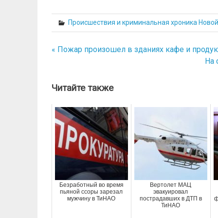
Происшествия и криминальная хроника Ново
« Пожар произошел в зданиях кафе и продук
Навигация
На 
по
записям
Читайте также
Безработный во время
Вертолет МАЦ
пьяной ссоры зарезал
эвакуировал
мужчину в ТиНАО
пострадавших в ДТП в
ф
ТиНАО