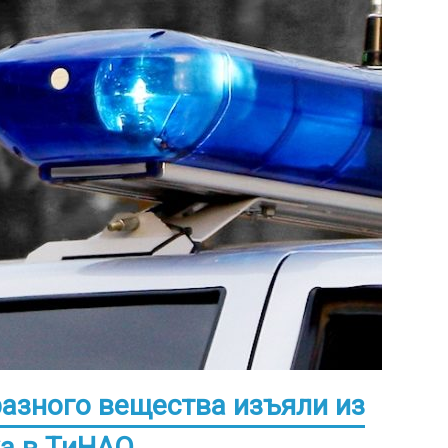
азного вещества изъяли из
а в ТиНАО