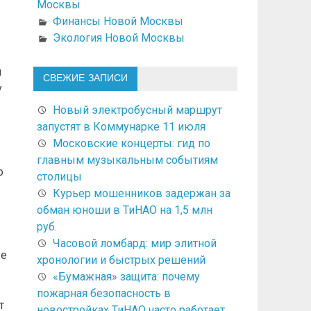
Москвы
Финансы Новой Москвы
Экология Новой Москвы
й
СВЕЖИЕ ЗАПИСИ
у
Новый электробусный маршрут
запустят в Коммунарке 11 июля
Московские концерты: гид по
главным музыкальным событиям
о
столицы
Курьер мошенников задержан за
обман юноши в ТиНАО на 1,5 млн
руб.
Часовой ломбард: мир элитной
же
хронологии и быстрых решений
«Бумажная» защита: почему
пожарная безопасность в
т
новостройках ТиНАО часто работает