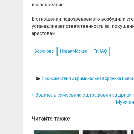
исследование.
В отношении подозреваемого возбудили уголовн
устанавливает ответственность за покушени
арестован.
Вороново
НоваяМосква
ТиНАО
Происшествия и криминальная хроника Ново
« Водитель самосвала оштрафован за дрифт
Навигация
Мужчина
по
записям
Читайте также