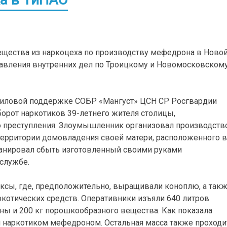
ещества из наркоцеха по производству мефедрона в Ново
равления внутренних дел по Троицкому и Новомосковском
 силовой поддержке СОБР «Мангуст» ЦСН СР Росгвардии
орот наркотиков 39-летнего жителя столицы,
 преступления. Злоумышленник организовал производств
ерритории домовладения своей матери, расположенного в
ланировал сбыть изготовленный своими руками
-службе.
ксы, где, предположительно, выращивали коноплю, а так
ркотических средств. Оперативники изъяли 640 литров
аны и 200 кг порошкообразного вещества. Как показала
ся наркотиком мефедроном. Остальная масса также проходи