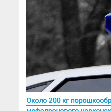
Около 200 кг порошкообр
мефедронового наркоцех