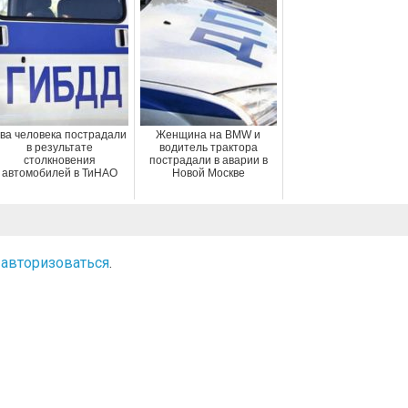
ва человека пострадали
Женщина на BMW и
в результате
водитель трактора
столкновения
пострадали в аварии в
автомобилей в ТиНАО
Новой Москве
о
авторизоваться
.