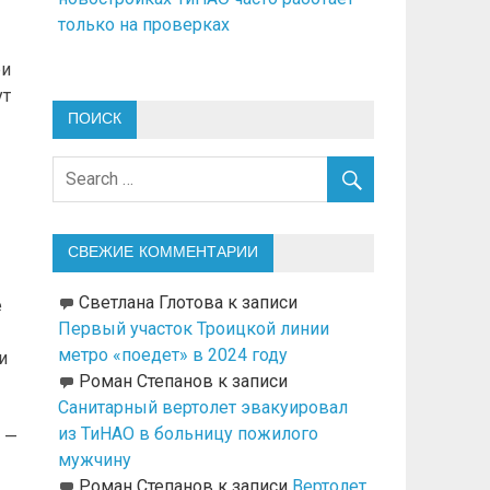
только на проверках
ри
ут
ПОИСК
СВЕЖИЕ КОММЕНТАРИИ
Светлана Глотова
к записи
е
Первый участок Троицкой линии
метро «поедет» в 2024 году
и
Роман Степанов
к записи
Санитарный вертолет эвакуировал
из ТиНАО в больницу пожилого
 —
мужчину
Роман Степанов
к записи
Вертолет