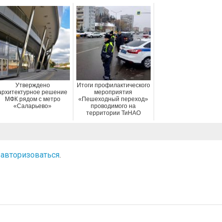
Утверждено
Итоги профилактического
архитектурное решение
мероприятия
МФК рядом с метро
«Пешеходный переход»
«Саларьево»
проводимого на
территории ТиНАО
о
авторизоваться
.