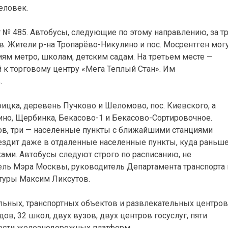
еловек.
 № 485. Автобусы, следующие по этому направлению, за т
в. Жители р-на Тропарёво-Никулино и пос. Мосрентген мог
ям метро, школам, детским садам. На третьем месте —
й к торговому центру «Мега Теплый Стан». Им
.
ицка, деревень Пучково и Шеломово, пос. Киевского, а
о, Щербинка, Бекасово-1 и Бекасово-Сортировочное.
ов, три — населенные пункты с ближайшими станциями
 ездит даже в отдаленные населенные пункты, куда раньш
ами. Автобусы следуют строго по расписанию, не
тель Мэра Москвы, руководитель Департамента транспорта 
туры Максим Ликсутов.
льных, транспортных объектов и развлекательных центров
ов, 32 школ, двух вузов, двух центров госуслуг, пяти
шести железнодорожных платформ.