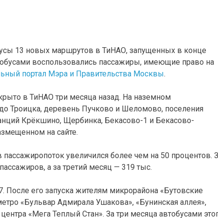
бусы 13 новых маршрутов в ТиНАО, запущенных в конце
автобусами воспользовались пассажиры, имеющие право на
ьный портал Мэра и Правительства Москвы
.
крыто в ТиНАО три месяца назад. На наземном
до Троицка, деревень Пучково и Шеломово, поселения
анций Крёкшино, Щербинка, Бекасово-1 и Бекасово-
азмещенном на сайте.
пассажиропоток увеличился более чем на 50 процентов. 
ассажиров, а за третий месяц — 319 тыс.
 После его запуска жителям микрорайона «Бутовские
метро «Бульвар Адмирала Ушакова», «Бунинская аллея»,
 центра «Мега Теплый Стан». За три месяца автобусами это