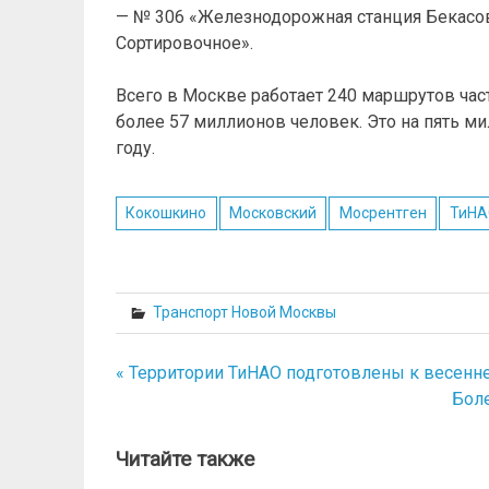
— № 306 «Железнодорожная станция Бекасо
Сортировочное».
Всего в Москве работает 240 маршрутов час
более 57 миллионов человек. Это на пять м
году.
Кокошкино
Московский
Мосрентген
ТиНА
Транспорт Новой Москвы
« Территории ТиНАО подготовлены к весен
Навигация
Боле
по
записям
Читайте также