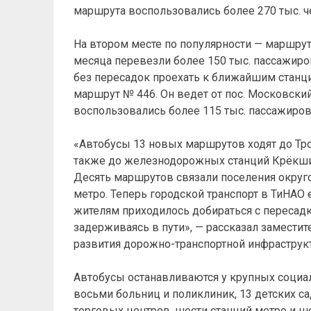
маршрута воспользовались более 270 тыс. ч
На втором месте по популярности — маршрут
месяца перевезли более 150 тыс. пассажиро
без пересадок проехать к ближайшим станци
маршрут № 446. Он ведет от пос. Московски
воспользовались более 115 тыс. пассажиров
«Автобусы 13 новых маршрутов ходят до Тро
также до железнодорожных станций Крёкшин
Десять маршрутов связали поселения округ
метро. Теперь городской транспорт в ТиНАО
жителям приходилось добираться с пересадк
задерживаясь в пути», — рассказал замести
развития дорожно-транспортной инфраструк
Автобусы останавливаются у крупных социа
восьми больниц и поликлиник, 13 детских сад
торговых центров, шести станций метро и 