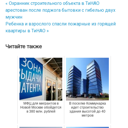
« Охранник строительного объекта в ТиНАО
Навигация
арестован после поджога бытовки с гибелью двух
по
мужчин
Ребенка и взрослого спасли пожарные из горящей
записям
квартиры в ТиНАО »
Читайте также
МФЦ для мигрантов в
В поселке Коммунарка
Новой Москве обойдется
идет строительство
в 380 млн. рублей
здания высотой до 40
метров