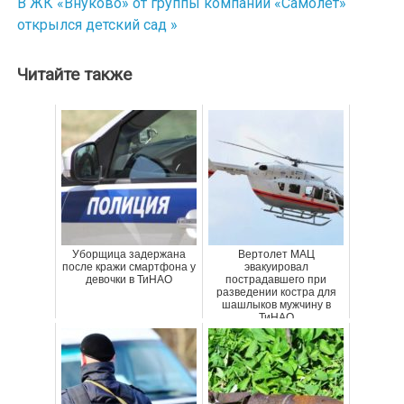
В ЖК «Внуково» от группы компаний «Самолет»
открылся детский сад »
записям
Читайте также
Уборщица задержана
Вертолет МАЦ
после кражи смартфона у
эвакуировал
девочки в ТиНАО
пострадавшего при
разведении костра для
шашлыков мужчину в
ТиНАО