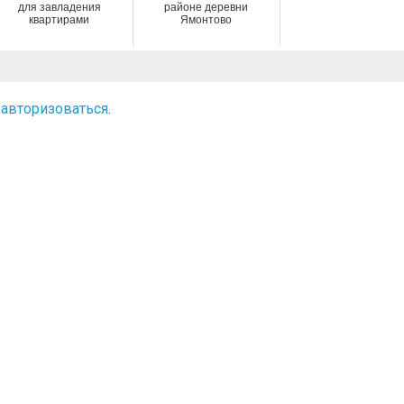
для завладения
районе деревни
квартирами
Ямонтово
о
авторизоваться
.