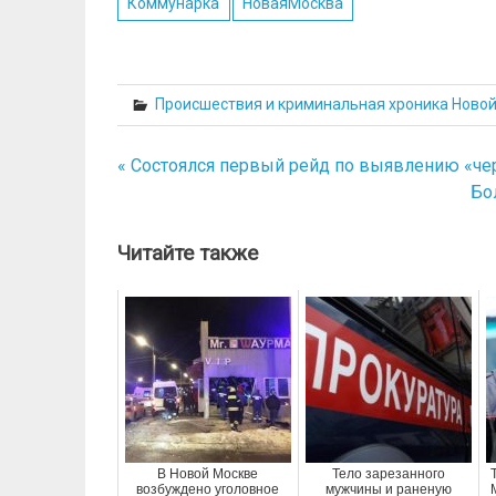
Коммунарка
НоваяМосква
Происшествия и криминальная хроника Ново
« Состоялся первый рейд по выявлению «че
Навигация
Бо
по
записям
Читайте также
В Новой Москве
Тело зарезанного
возбуждено уголовное
мужчины и раненую