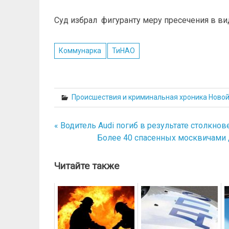
Суд избрал фигуранту меру пресечения в ви
Коммунарка
ТиНАО
Происшествия и криминальная хроника Ново
« Водитель Audi погиб в результате столкн
Навигация
Более 40 спасенных москвичами 
по
записям
Читайте также