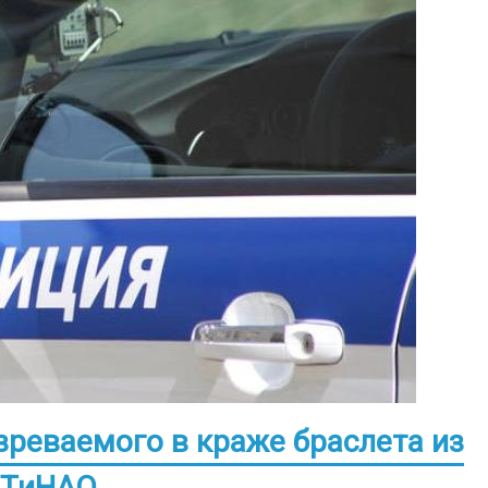
реваемого в краже браслета из
 ТиНАО