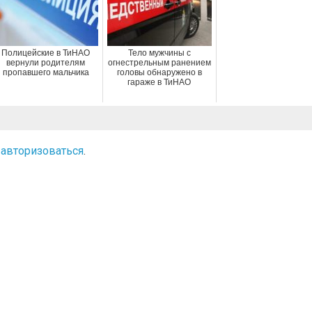
Полицейские в ТиНАО
Тело мужчины с
вернули родителям
огнестрельным ранением
пропавшего мальчика
головы обнаружено в
гараже в ТиНАО
о
авторизоваться
.