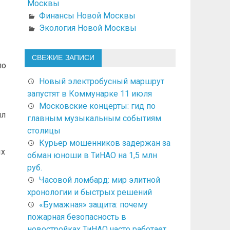
Москвы
Финансы Новой Москвы
Экология Новой Москвы
СВЕЖИЕ ЗАПИСИ
по
Новый электробусный маршрут
запустят в Коммунарке 11 июля
Московские концерты: гид по
ил
главным музыкальным событиям
столицы
Курьер мошенников задержан за
ых
обман юноши в ТиНАО на 1,5 млн
руб.
Часовой ломбард: мир элитной
хронологии и быстрых решений
«Бумажная» защита: почему
пожарная безопасность в
новостройках ТиНАО часто работает