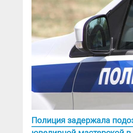
Полиция задержала подоз
ювелирной мастерской в