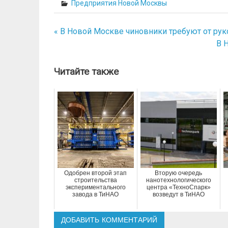
Предприятия Новой Москвы
« В Новой Москве чиновники требуют от ру
Навигация
В 
по
записям
Читайте также
Одобрен второй этап
Вторую очередь
строительства
нанотехнологического
экспериментального
центра «ТехноСпарк»
завода в ТиНАО
возведут в ТиНАО
ДОБАВИТЬ КОММЕНТАРИЙ