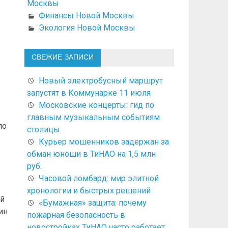
Москвы
Финансы Новой Москвы
Экология Новой Москвы
СВЕЖИЕ ЗАПИСИ
Новый электробусный маршрут
запустят в Коммунарке 11 июля
Московские концерты: гид по
главным музыкальным событиям
по
столицы
Курьер мошенников задержан за
обман юноши в ТиНАО на 1,5 млн
руб.
Часовой ломбард: мир элитной
хронологии и быстрых решений
ой
«Бумажная» защита: почему
ин
пожарная безопасность в
новостройках ТиНАО часто работает