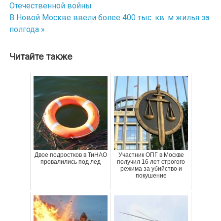
Отечественной войны
по
В Новой Москве ввели более 400 тыс. кв. м жилья за
полгода »
записям
Читайте также
Двое подростков в ТиНАО
Участник ОПГ в Москве
провалились под лед
получил 16 лет строгого
режима за убийство и
покушение