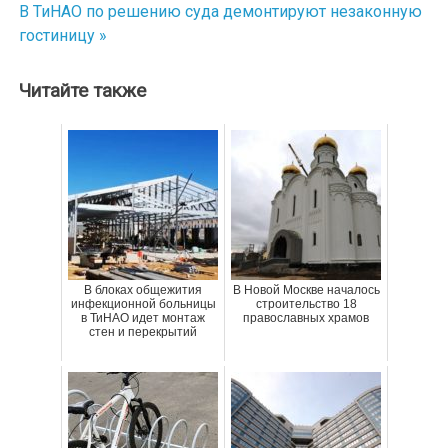
по
В ТиНАО по решению суда демонтируют незаконную
гостиницу »
записям
Читайте также
В блоках общежития
В Новой Москве началось
инфекционной больницы
строительство 18
в ТиНАО идет монтаж
православных храмов
стен и перекрытий